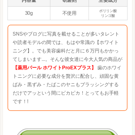
内容量
研磨剤
主要成分
ポリリン酸
30g
不使用
リンゴ酸
SNSやブログに写真を載せることが多いタレント
や読者モデルの間では、もはや常識の【ホワイト
ニング】。でも美容歯科だと月に６万円もかかっ
てしまいます...。そんな彼女達に今大人気の商品が
【薬用パール ホワイトProEXプラス】
歯のホワイ
トニングに必要な成分を贅沢に配合し、頑固な黄
ばみ・黒ずみ・たばこのヤニもブラッシングする
だけでアッという間にピカピカ！とってもお手軽
です！!