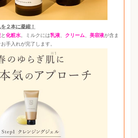
ムを２本に凝縮！
液
と
化粧水
。ミルクには
乳液
、
クリーム
、
美容液
が含ま
なお手入れが完了します。