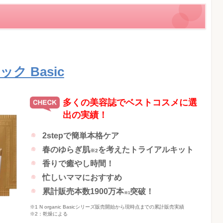
ク Basic
多くの美容誌でベストコスメに選
出の実績！
2stepで簡単本格ケア
春のゆらぎ肌
を考えたトライアルキット
※2
香りで癒やし時間！
忙しいママにおすすめ
累計販売本数1900万本
突破！
※1
※1 N organic Basicシリーズ販売開始から現時点までの累計販売実績
※2：乾燥による